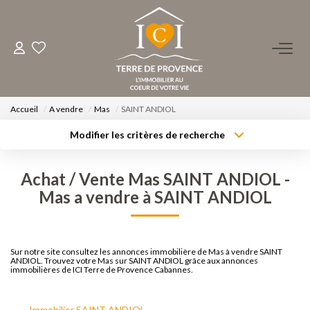
ACHETER
LOUER
Accueil
A vendre
Mas
SAINT ANDIOL
Modifier les critères de recherche
Type de transaction
Localisation
ESTIMER
Acheter
Localisation
Achat / Vente Mas SAINT ANDIOL -
Type de bien
Surface min
FAIRE GÉRER
Sélectionnez...
Mas a vendre à SAINT ANDIOL
Budget max
Plus de critères
NOS AGENCES
Sur notre site consultez les annonces immobilière de Mas à vendre SAINT
Créer une alerte
ANDIOL. Trouvez votre Mas sur SAINT ANDIOL grâce aux annonces
Qui Sommes-Nous ?
immobilières de ICI Terre de Provence Cabannes.
Notre Équipe
Immobilier SAINT ANDIOL