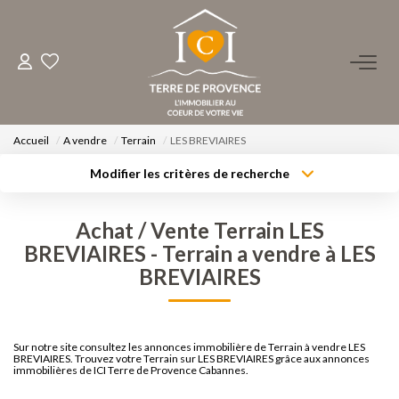
ACHETER
LOUER
Accueil
A vendre
Terrain
LES BREVIAIRES
Modifier les critères de recherche
Type de transaction
Localisation
ESTIMER
Acheter
Localisation
Achat / Vente Terrain LES
Type de bien
Surface min
FAIRE GÉRER
Sélectionnez...
BREVIAIRES - Terrain a vendre à LES
BREVIAIRES
Budget max
Plus de critères
NOS AGENCES
Créer une alerte
Qui Sommes-Nous ?
Sur notre site consultez les annonces immobilière de Terrain à vendre LES
BREVIAIRES. Trouvez votre Terrain sur LES BREVIAIRES grâce aux annonces
immobilières de ICI Terre de Provence Cabannes.
Notre Équipe