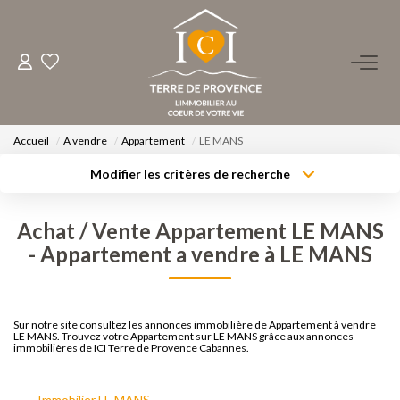
ACHETER
LOUER
Accueil
A vendre
Appartement
LE MANS
Modifier les critères de recherche
Type de transaction
Localisation
ESTIMER
Acheter
Localisation
Achat / Vente Appartement LE MANS
Type de bien
Surface min
FAIRE GÉRER
Sélectionnez...
- Appartement a vendre à LE MANS
Budget max
Plus de critères
NOS AGENCES
Sur notre site consultez les annonces immobilière de Appartement à vendre
Créer une alerte
LE MANS. Trouvez votre Appartement sur LE MANS grâce aux annonces
Qui Sommes-Nous ?
immobilières de ICI Terre de Provence Cabannes.
Notre Équipe
Immobilier LE MANS