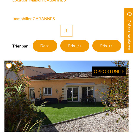
Nous Rejoindre
Nos Actualités
Immobilier CABANNES
Nos Avis Clients
Créer une alerte
1
CONTACT
Date
Prix -/+
Prix +/-
Trier par :
EXTRANET
OPPORTUNITE