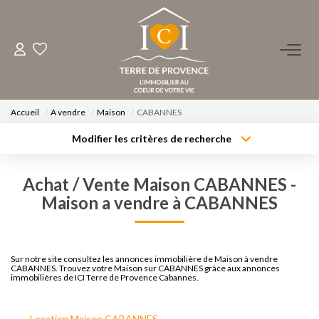
ACHETER
LOUER
Accueil
A vendre
Maison
CABANNES
Modifier les critères de recherche
Type de transaction
Localisation
ESTIMER
Acheter
Localisation
Achat / Vente Maison CABANNES -
Type de bien
Surface min
FAIRE GÉRER
Sélectionnez...
Maison a vendre à CABANNES
Budget max
Plus de critères
NOS AGENCES
Sur notre site consultez les annonces immobilière de Maison à vendre
Créer une alerte
CABANNES. Trouvez votre Maison sur CABANNES grâce aux annonces
Qui Sommes-Nous ?
immobilières de ICI Terre de Provence Cabannes.
Notre Équipe
Location Maison CABANNES