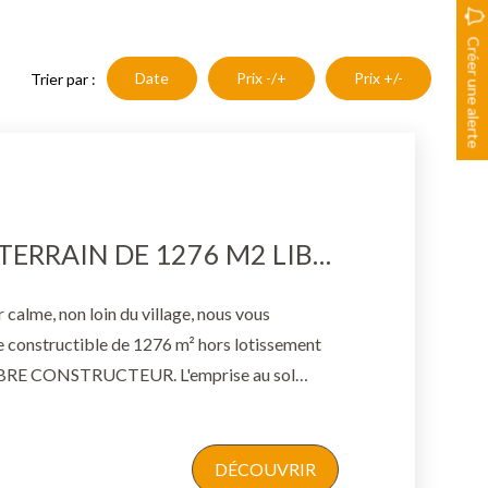
Créer une alerte
Date
Prix -/+
Prix +/-
Trier par :
CABANNES - TERRAIN DE 1276 M2 LIBRE CONSTRUCTEUR
 calme, non loin du village, nous vous
e 1276 m² hors lotissement
LIBRE CONSTRUCTEUR. L'emprise au sol
maxi avec une possibilité de R+1. Viabilités en
 PROVENCE - Christelle Iraola-Maitre : 06
ice transaction. Honoraires charge vendeur.
DÉCOUVRIR