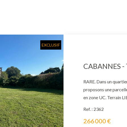
EXCLUSIF
RARE. Dans un quartier
proposons une parcelle constructible d
en zone UC. Terrain 
réalisable est de 30 % 
Ref. : 2362
bordure. ICI TERRE DE
266 000 €
20 60 17 44. Négociatr