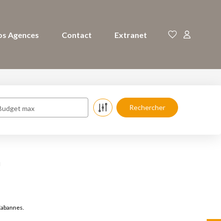
os Agences
Contact
Extranet
Budget max
à
Cabannes.