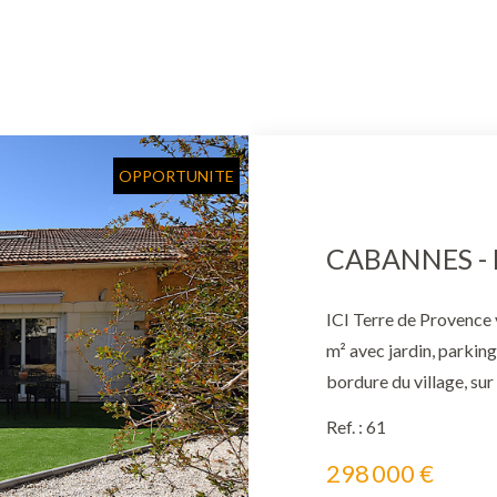
OPPORTUNITE
ICI Terre de Provence 
m² avec jardin, parkin
bordure du village, sur
maison de ville atypiq
Ref. : 61
pièce de vie « cathédra
298 000 €
américaine aménagée-