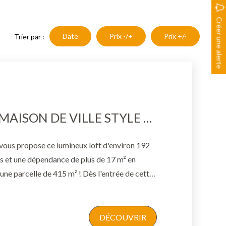
Créer une alerte
Date
Prix -/+
Prix +/-
Trier par :
CABANNES - MAISON DE VILLE STYLE LOFT DE 192 M² AVEC JARDIN, PARKINGS ET DÉPENDANCE
vous propose ce lumineux loft d'environ 192
gs et une dépendance de plus de 17 m² en
 une parcelle de 415 m² ! Dès l'entrée de cette
ue vous serez séduits par les volumes d'une
le » de plus de 68 m2 dotée d'une cuisine
équipée. Deux chambres, un bureau ou
DÉCOUVRIR