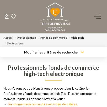
ACHETER
LOUER
Accueil
Professionnels
Fonds de commerce
High-Tech
Electronique
ESTIMER
Modifier les critères de recherche
Type de transaction
Localisation
Acheter
Localisation
Professionnels fonds de commerce
FAIRE GÉRER
Type de bien
Surface min
Sélectionnez...
high-tech electronique
NOS AGENCES
Budget max
Plus de critères
Nous n'avons pas de biens à vous proposer dans la catégorie
Qui Sommes-Nous ?
Professionnels Fonds de commerce High-Tech Electronique pour le
Créer une alerte
moment , plusieurs options s'offrent à vous :
Notre Équipe
Re-soumettre la recherche avec moins de critères.