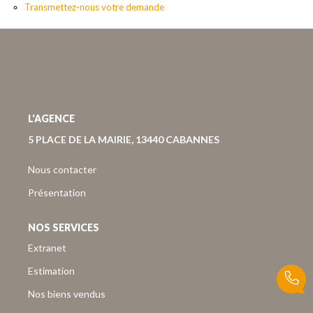
Nous Rejoindre
Transmettez-nous votre demande
Nos Actualités
Nos Avis Clients
CONTACT
L'AGENCE
5 PLACE DE LA MAIRIE, 13440 CABANNES
EXTRANET
Nous contacter
Présentation
NOS SERVICES
Extranet
Estimation
Nos biens vendus