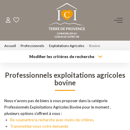
ACHETER
LOUER
Accueil
Professionnels
Exploitations Agricoles
Bovine
Modifier les critères de recherche
Type de transaction
Localisation
ESTIMER
Acheter
Localisation
Professionnels exploitations agricoles
Type de bien
Surface min
FAIRE GÉRER
Sélectionnez...
bovine
Budget max
Plus de critères
NOS AGENCES
Nous n'avons pas de biens à vous proposer dans la catégorie
Professionnels Exploitations Agricoles Bovine pour le moment ,
Créer une alerte
Qui Sommes-Nous ?
plusieurs options s'offrent à vous :
Re-soumettre la recherche avec moins de critères.
Notre Équipe
Transmettez-nous votre demande