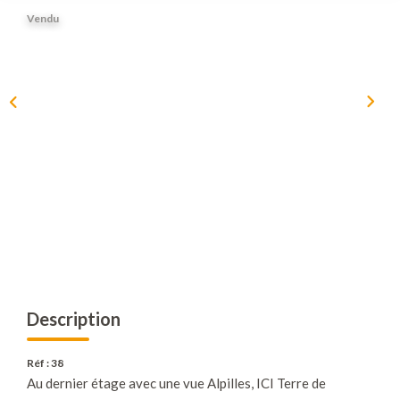
Nous Rejoindre
Vendu
Nos Actualités
Nos Avis Clients
CONTACT
EXTRANET
Description
Réf : 38
Au dernier étage avec une vue Alpilles, ICI Terre de