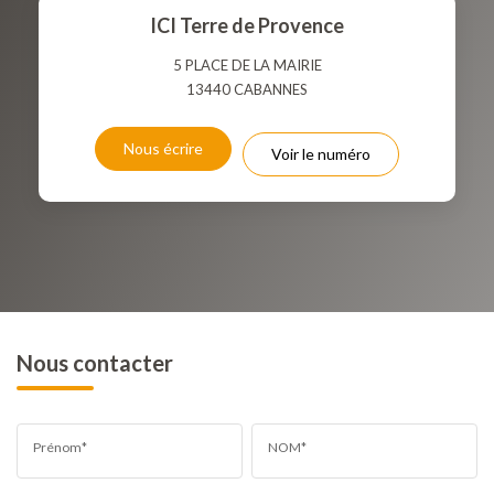
TAXE FONCIÈRE
PART DES MÉNAGES SANS
ICI Terre de Provence
VOITURE
5 PLACE DE LA MAIRIE
DISTANCE DE L'AÉROPORT :
SUPERFICIE :
13440
CABANNES
RÉSULTATS DES LYCÉES
ECOLES ET CRÈCHES
Nous écrire
Voir le numéro
RESTAURANTS ET CAFÉS
COMMERCES
MÉDECINS
Nous contacter
Prénom*
NOM*