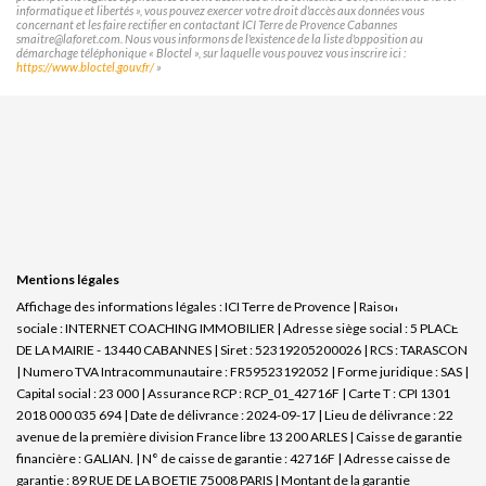
informatique et libertés », vous pouvez exercer votre droit d'accès aux données vous
concernant et les faire rectifier en contactant ICI Terre de Provence Cabannes
smaitre@laforet.com. Nous vous informons de l'existence de la liste d'opposition au
démarchage téléphonique « Bloctel », sur laquelle vous pouvez vous inscrire ici :
https://www.bloctel.gouv.fr/
»
Mentions légales
Affichage des informations légales : ICI Terre de Provence | Raison
sociale : INTERNET COACHING IMMOBILIER | Adresse siège social : 5 PLACE
DE LA MAIRIE - 13440 CABANNES | Siret : 52319205200026 | RCS : TARASCON
| Numero TVA Intracommunautaire : FR59523192052 | Forme juridique : SAS |
Capital social : 23 000 | Assurance RCP : RCP_01_42716F |
Carte T : CPI 1301
2018 000 035 694 | Date de délivrance : 2024-09-17 | Lieu de délivrance : 22
avenue de la première division France libre 13 200 ARLES | Caisse de garantie
financière : GALIAN. | N° de caisse de garantie : 42716F | Adresse caisse de
garantie : 89 RUE DE LA BOETIE 75008 PARIS | Montant de la garantie