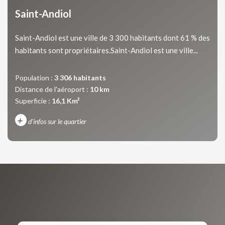
Saint-Andiol
Saint-Andiol est une ville de 3 300 habitants dont 61 % des
habitants sont propriétaires.Saint-Andiol est une ville...
Population :
3 306 habitants
Distance de l'aéroport :
10 km
Superficie :
16,1 Km²
+
d'infos sur le quartier
DENSITÉ DE POPULATION
ENFANTS ET ADOLESCENTS
AGE MOYEN
REVENU MENSUEL PAR MÉNAGE
TAUX DE PROPRIÉTAIRES
TAUX D'HABITATION