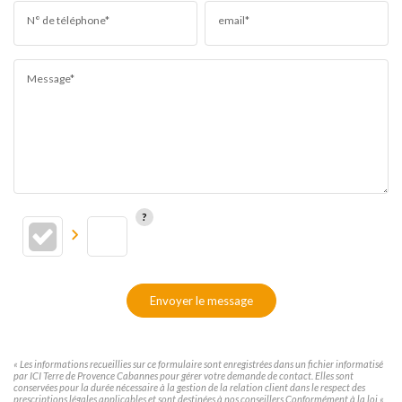
N° de téléphone*
email*
Message*
Envoyer le message
« Les informations recueillies sur ce formulaire sont enregistrées dans un fichier informatisé
par ICI Terre de Provence Cabannes pour gérer votre demande de contact. Elles sont
conservées pour la durée nécessaire à la gestion de la relation client dans le respect des
prescriptions légales applicables et sont destinées à nos conseillers Conformément à la loi «