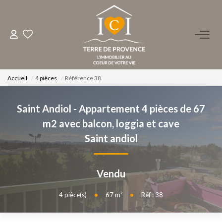
ACHETER
LOUER
Accueil
4 pièces
Référence 38
Saint Andiol - Appartement 4 pièces de 67
ESTIMER
m2 avec balcon, loggia et cave
Saint andiol
FAIRE GÉRER
NOS AGENCES
Vendu
Qui Sommes-Nous ?
4
pièce(s)
•
67
m²
•
Réf : 38
Notre Équipe