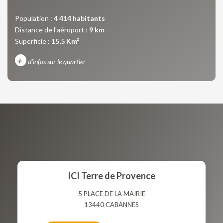
Population :
4 414 habitants
Distance de l'aéroport :
9 km
Superficie :
15,5 Km²
+
d'infos sur le quartier
DENSITÉ DE POPULATION
ENFANTS ET ADOLESCENTS
AGE MOYEN
REVENU MENSUEL PAR MÉNAGE
TAUX DE PROPRIÉTAIRES
TAUX D'HABITATION
TAXE FONCIÈRE
PART DES MÉNAGES SANS
ICI Terre de Provence
VOITURE
5 PLACE DE LA MAIRIE
DISTANCE DE L'AÉROPORT :
SUPERFICIE :
13440
CABANNES