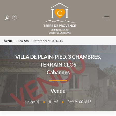
ACHETER
LOUER
Accueil
Maison
Référence 91001648
VILLA DE PLAIN-PIED, 3 CHAMBRES,
ESTIMER
TERRAIN CLOS
Cabannes
FAIRE GÉRER
NOS AGENCES
Vendu
Qui Sommes-Nous ?
4
pièce(s)
•
81
m²
•
Réf : 91001648
Notre Équipe