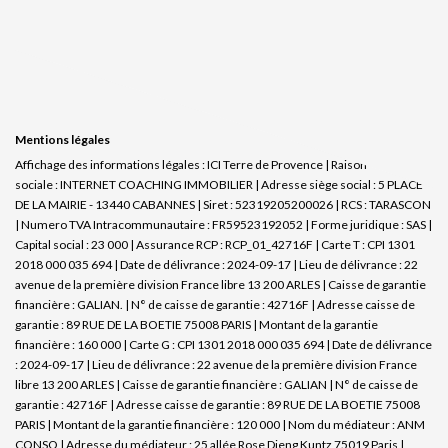
Mentions légales
Affichage des informations légales : ICI Terre de Provence | Raison
sociale : INTERNET COACHING IMMOBILIER | Adresse siège social : 5 PLACE
DE LA MAIRIE - 13440 CABANNES | Siret : 52319205200026 | RCS : TARASCON
| Numero TVA Intracommunautaire : FR59523192052 | Forme juridique : SAS |
Capital social : 23 000 | Assurance RCP : RCP_01_42716F |
Carte T : CPI 1301
2018 000 035 694 | Date de délivrance : 2024-09-17 | Lieu de délivrance : 22
avenue de la première division France libre 13 200 ARLES | Caisse de garantie
financière : GALIAN. | N° de caisse de garantie : 42716F | Adresse caisse de
garantie : 89 RUE DE LA BOETIE 75008 PARIS | Montant de la garantie
financière : 160 000 | Carte G : CPI 1301 2018 000 035 694 | Date de délivrance
: 2024-09-17 | Lieu de délivrance : 22 avenue de la première division France
libre 13 200 ARLES | Caisse de garantie financière : GALIAN | N° de caisse de
garantie : 42716F | Adresse caisse de garantie : 89 RUE DE LA BOETIE 75008
PARIS | Montant de la garantie financière : 120 000 | Nom du médiateur : ANM
CONSO | Adresse du médiateur : 25 allée Rose Dieng Kuntz 75019 Paris |