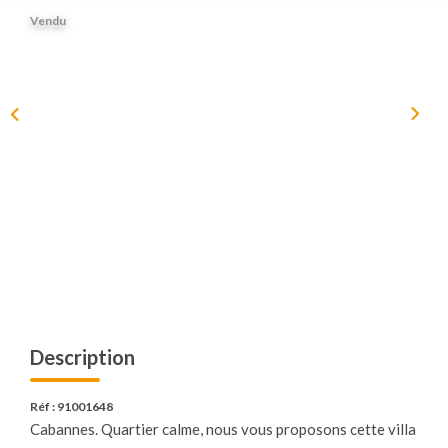
Nous Rejoindre
Vendu
Nos Actualités
Nos Avis Clients
CONTACT
EXTRANET
Description
Réf : 91001648
Cabannes. Quartier calme, nous vous proposons cette villa