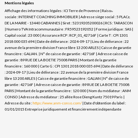
Mentions légales
Affichage des informations légales : ICI Terre de Provence | Raison
sociale : INTERNET COACHING IMMOBILIER | Adresse siège social : 5 PLACE
DE LA MAIRIE - 13440 CABANNES | Siret : 52319205200026 | RCS : TARASCON
| Numero TVA Intracommunautaire : FR59523192052 | Forme juridique : SAS |
Capital social : 23 000 | Assurance RCP : RCP_01_42716F |
Carte T : CPI 1301
2018 000 035 694 | Date de délivrance : 2024-09-17 | Lieu de délivrance : 22
avenue de la première division France libre 13 200 ARLES | Caisse de garantie
financière : GALIAN. | N° de caisse de garantie : 42716F | Adresse caisse de
garantie : 89 RUE DE LA BOETIE 75008 PARIS | Montant de la garantie
financière : 160 000 | Carte G : CPI 1301 2018 000 035 694 | Date de délivrance
: 2024-09-17 | Lieu de délivrance : 22 avenue de la première division France
libre 13 200 ARLES | Caisse de garantie financière : GALIAN | N° de caisse de
garantie : 42716F | Adresse caisse de garantie : 89 RUE DE LA BOETIE 75008
PARIS | Montant de la garantie financière : 120 000 | Nom du médiateur : ANM
CONSO | Adresse du médiateur : 25 allée Rose Dieng Kuntz 75019 Paris |
Adresse du site :
https://www.anm-conso.com/
| Date d'obtention du label :
01/01/2015
Entreprise juridiquement et financièrement indépendante