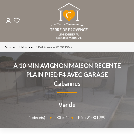
ACHETER
LOUER
Accueil
Maison
Référence 91001299
A 10 MIN AVIGNON MAISON RECENTE
ESTIMER
PLAIN PIED F4 AVEC GARAGE
Cabannes
FAIRE GÉRER
NOS AGENCES
Vendu
Qui Sommes-Nous ?
4
pièce(s)
•
88
m²
•
Réf : 91001299
Notre Équipe