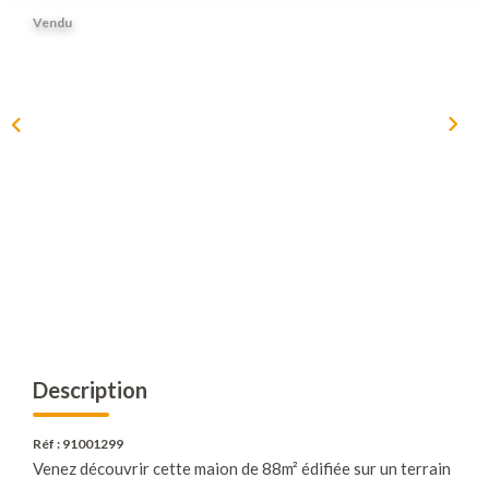
Nous Rejoindre
Vendu
Nos Actualités
Nos Avis Clients
CONTACT
EXTRANET
Description
Réf : 91001299
Venez découvrir cette maion de 88m² édifiée sur un terrain