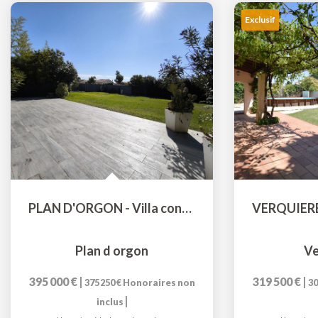
Exclusif
PLAN D'ORGON - Villa contemporaine 144 m² - 5 chambres -...
Plan d orgon
Ve
395 000 €
|
319 500 €
|
375 250 €
Honoraires non
30
|
inclus