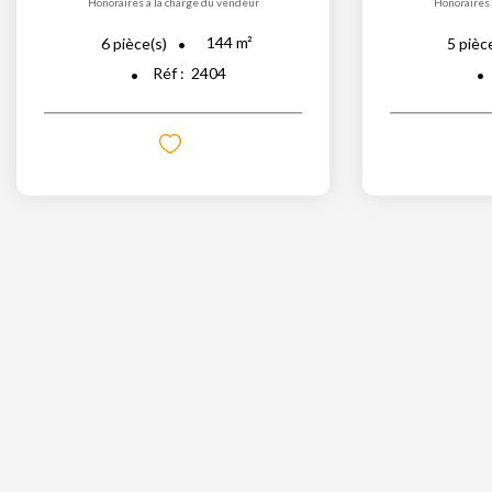
Honoraires à la charge du vendeur
Honoraires 
144
m²
6
pièce(s)
5
pièc
Réf :
2404