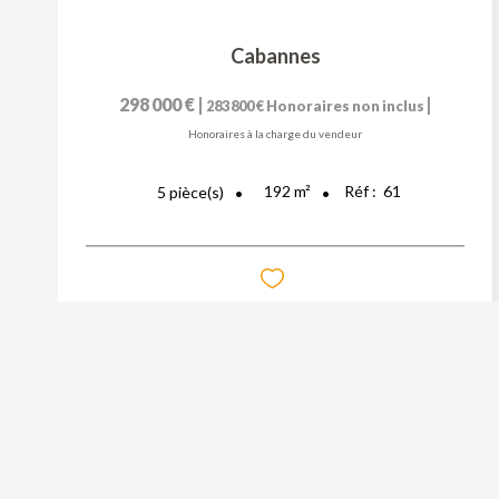
Cabannes
298 000 €
|
|
283 800 €
Honoraires non inclus
Honoraires à la charge du vendeur
192
m²
Réf :
61
5
pièce(s)