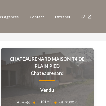
os Agences
Contact
Extranet
CHATEAURENARD MAISON T4 DE
PLAIN PIED
Chateaurenard
Vendu
104
m²
4
pièce(s)
Réf :
9100175