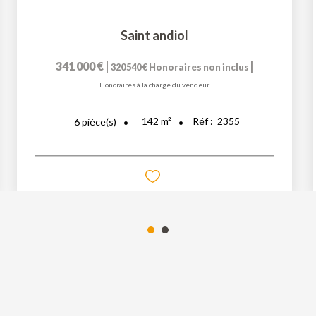
Saint andiol
341 000 €
|
|
320 540 €
Honoraires non inclus
Honoraires à la charge du vendeur
142
m²
Réf :
2355
6
pièce(s)