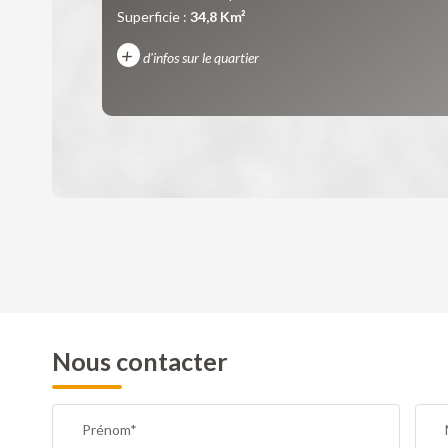
Superficie :
34,8 Km²
+
d'infos sur le quartier
DENSITÉ DE POPULATION
REVENU MENSUEL PAR MÉNAGE
Nous contacter
TAXE FONCIÈRE
Prénom*