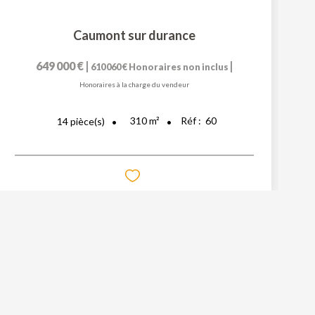
Caumont sur durance
649 000 €
|
|
610 060 €
Honoraires non inclus
Honoraires à la charge du vendeur
310
m²
Réf :
60
14
pièce(s)