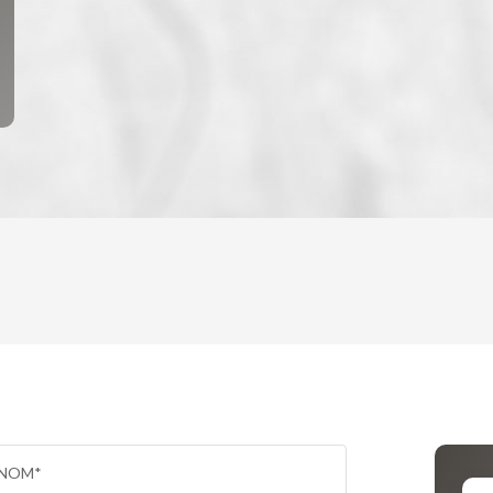
ENFANTS ET ADOLESCENTS
AGE M
TAUX DE PROPRIÉTAIRES
TAUX D
PART DES MÉNAGES SANS VOITURE
DISTAN
NOM*