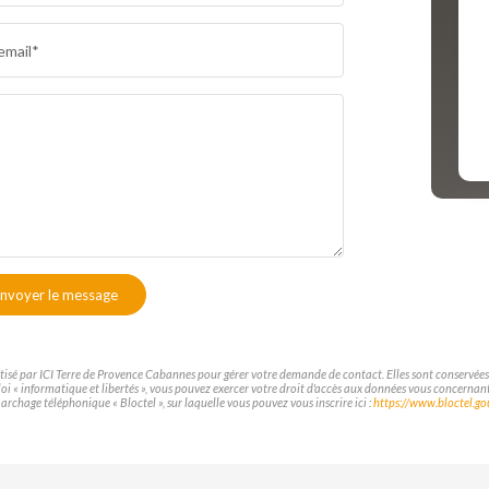
RÉSULTATS DES LYCÉES
ECOLES
email*
COMMERCES
MÉDECI
nvoyer le message
atisé par ICI Terre de Provence Cabannes pour gérer votre demande de contact. Elles sont conservées p
loi « informatique et libertés », vous pouvez exercer votre droit d'accès aux données vous concernant
rchage téléphonique « Bloctel », sur laquelle vous pouvez vous inscrire ici :
https://www.bloctel.gou