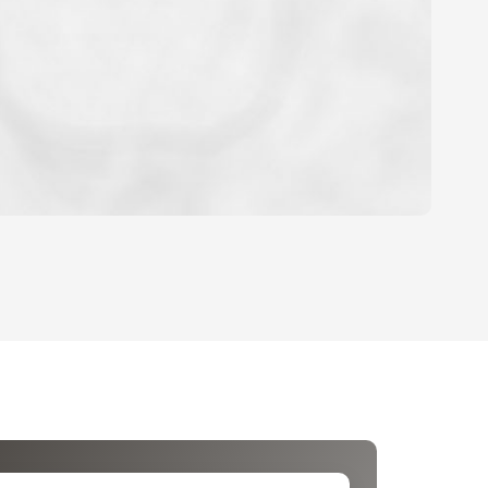
OYEN
'HABITATION
CE DE L'AÉROPORT :