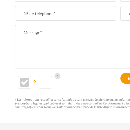
SUPERFICIE :
N° de téléphone*
RESTAURANTS ET CAFÉS
Message*
E
« Les informations recueillies sur ce formulaire sont enregistrées dans un fichier inform
prescriptions légales applicables et sont destinées à nos conseillers Conformément à la 
smaitre@laforet.com. Nous vous informons de l'existence de la liste d'opposition au déma